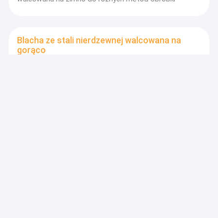
Blacha ze stali nierdzewnej walcowana na
gorąco
304 Warto walcowane blachy ze stali nierdzewnej o
powierzchni 1500x3000x3,5 mm
Cewka ze stali nierdzewnej walcowanej na
zimno
Wlewy ze stali nierdzewnej walcowane na zimno o
niskiej zawartości węgla dla długotrwałej wydajności
Spawana rura ze stali nierdzewnej
304 304L Słocone rury ze stali nierdzewnej do