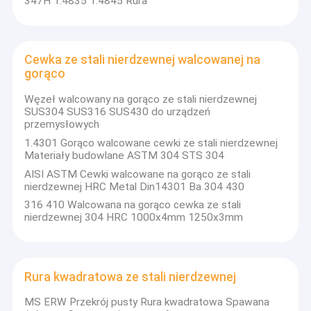
347H 1.4835 1.4845 Rura
316, 316 l, 904 l, 316 ti, 310s materiał .Ponad 60%
O nas
produktów jest sprzedawanych do Azji
Południowo-Wschodniej, Bliskiego Wschodu i
Europy, a wszystkie produkty cieszą się
Wycieczka po fabryce
zaufaniem klientów w kraju i za granicą. Zawsze
Cewka ze stali nierdzewnej walcowanej na
przestrzegamy zasady jakości jako
gorąco
Kontrola jakości
pierwsza.Zrównoważona współpraca jest
naszym stałym celemTeraz Shanghai Baosteel,
Węzeł walcowany na gorąco ze stali nierdzewnej
TISCO, ZPSS, LISCO itp. w obszarze Wuxi, z naszą
Skontaktuj się z nami
SUS304 SUS316 SUS430 do urządzeń
solidną siłą, szczerą obsługą, dla klientów, aby
przemysłowych
zapewnić profesjonalną jakość materiałów ze
Aktualności
stali nierdzewnej,witamy Państwa współpracę w
1.4301 Gorąco walcowane cewki ze stali nierdzewnej
negocjacjach!
Materiały budowlane ASTM 304 STS 304
Poprosić o wycenę
AISI ASTM Cewki walcowane na gorąco ze stali
Płytka ze stali nierdzewnej: 202 cr16mn8ni5n (1)
nierdzewnej HRC Metal Din14301 Ba 304 430
304 (0 cr18ni9) 304 l (00 cr19ni10), 321 (1
cr18ni9ti) 316 (0 cr17ni12mo2) 316 l (00
316 410 Walcowana na gorąco cewka ze stali
cr17ni14mo2) 310 s (316 t (0,0 cr25ni20)
nierdzewnej 304 HRC 1000x4mm 1250x3mm
Blacha ze stali nierdzewnej walcowana na zimno
cr18ni12mo2ti 904 (00 cr20ni25mo4)
Blacha ze stali nierdzewnej walcowana na gorąco
Rura kwadratowa ze stali nierdzewnej
Fabryka firmy: rysunek pastera, lusterko 6k, 8k,
Cewka ze stali nierdzewnej walcowanej na zimno
polerowanie, żółty tytan, czarny tytan, złoto
różowe, bez odcisków palców itp. Różnorodne
MS ERW Przekrój pusty Rura kwadratowa Spawana