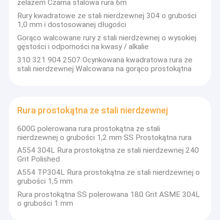
płyty ze stali nierdzewnej.
żelazem Czarna stalowa rura 6m
Spawana rura ze stali nierdzewnej
Rury kwadratowe ze stali nierdzewnej 304 o grubości
Złóż do obróbki: rynna dachowa, cyklotomowa,
1,0 mm i dostosowanej długości
Blacha ze stali węglowej
cięcia i inne obróbki.Filozofia biznesowa firmy:
Gorąco walcowane rury z stali nierdzewnej o wysokiej
"takie same produkty jak jakość, taką samą
gęstości i odporności na kwasy / alkalie
jakość jak cena, taką samą cenę, taką samą
Stal stopowa niklu
usługę jak wiarygodność usług"
310 321 904 2507 Ocynkowana kwadratowa rura ze
stali nierdzewnej Walcowana na gorąco prostokątna
Rury bez szwu ze stali nierdzewnej
Zobowiązanie: zapewnić dobry produkt,
doskonałą jakość, niską cenę, doskonałą
obsługę, aby podziękować zaufaniu nowych i
Cewka ze stali nierdzewnej walcowanej na gorąco
starych klientów.Zasada zarządzania: klienci
na pierwszym miejscu, dobra jakość, pełna
Rura prostokątna ze stali nierdzewnej
Rura kwadratowa ze stali nierdzewnej
różnorodność, przystępna cena.
600G polerowana rura prostokątna ze stali
Rura prostokątna ze stali nierdzewnej
nierdzewnej o grubości 1,2 mm SS Prostokątna rura
A554 304L Rura prostokątna ze stali nierdzewnej 240
Okrągły pręt SS
Grit Polished
A554 TP304L Rura prostokątna ze stali nierdzewnej o
SS Square Bar
grubości 1,5 mm
Rura prostokątna SS polerowana 180 Grit ASME 304L
Płaski pręt SS
o grubości 1 mm