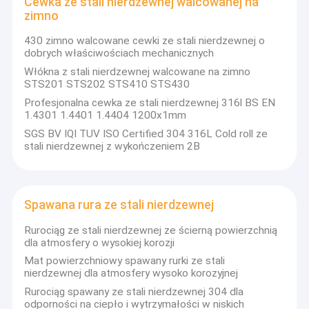
Cewka ze stali nierdzewnej walcowanej na
zimno
430 zimno walcowane cewki ze stali nierdzewnej o
dobrych właściwościach mechanicznych
Włókna z stali nierdzewnej walcowane na zimno
STS201 STS202 STS410 STS430
Profesjonalna cewka ze stali nierdzewnej 316l BS EN
1.4301 1.4401 1.4404 1200x1mm
SGS BV IQI TUV ISO Certified 304 316L Cold roll ze
stali nierdzewnej z wykończeniem 2B
Spawana rura ze stali nierdzewnej
Rurociąg ze stali nierdzewnej ze ścierną powierzchnią
dla atmosfery o wysokiej korozji
Mat powierzchniowy spawany rurki ze stali
nierdzewnej dla atmosfery wysoko korozyjnej
Rurociąg spawany ze stali nierdzewnej 304 dla
odporności na ciepło i wytrzymałości w niskich