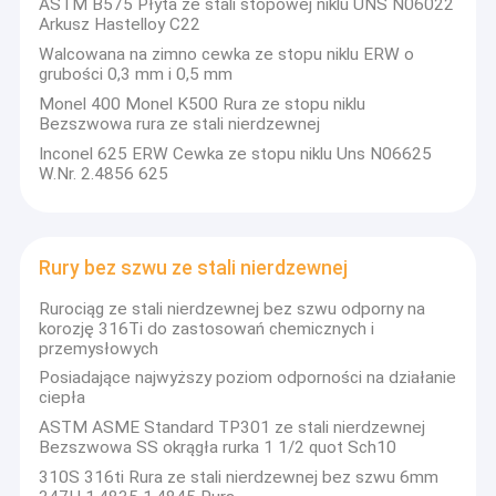
ASTM B575 Płyta ze stali stopowej niklu UNS N06022
Arkusz Hastelloy C22
Walcowana na zimno cewka ze stopu niklu ERW o
grubości 0,3 mm i 0,5 mm
Monel 400 Monel K500 Rura ze stopu niklu
Bezszwowa rura ze stali nierdzewnej
Inconel 625 ERW Cewka ze stopu niklu Uns N06625
W.Nr. 2.4856 625
Rury bez szwu ze stali nierdzewnej
Rurociąg ze stali nierdzewnej bez szwu odporny na
korozję 316Ti do zastosowań chemicznych i
przemysłowych
Dom
Posiadające najwyższy poziom odporności na działanie
ciepła
Produkty
Qingtuo Metal Products (Qingdao) Co., Ltd
ASTM ASME Standard TP301 ze stali nierdzewnej
zlokalizowana w Chinach. Nasza firma
Bezszwowa SS okrągła rurka 1 1/2 quot Sch10
specjalizuje się w zarządzaniu eksportem stali
Filmy
310S 316ti Rura ze stali nierdzewnej bez szwu 6mm
nierdzewnej, takiej jak 201, 202, 304, 304 l, 321,