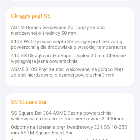
Taśma ze stali nierdzewnej
Okrągły pręt SS
Kątownik ze stali nierdzewnej
ASTM Gorąco walcowane 201 pręty ze stali
Kanał ze stali nierdzewnej
nierdzewnej o średnicy 50 mm
310S Wstrzymanie ciepła SS okrągły pręt ze czarną
powierzchnią dla środowiska o wysokiej temperaturze
410 SS Okrągła prętka Super Duplex 20 mm Chłodnie
wyciągnięta jasna powierzchnia
ASME 310S Pręt ze stali walcowanej na gorąco Pręt
ze stali nierdzewnej o czarnej powierzchni 3 mm
SS Square Bar
SS Square Bar 304 ASME Czarna powierzchnia
walcowana na gorąco ze stali nierdzewnej 3-400mm
Odporny na ścieranie pręt kwadratowy 321 SS 10-250
mm ASTM Square Bright Bar