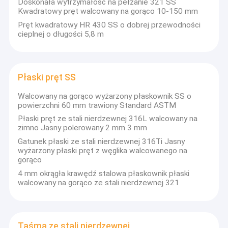
Doskonała wytrzymałość na pełzanie 321 SS
Kwadratowy pręt walcowany na gorąco 10-150 mm
Pręt kwadratowy HR 430 SS o dobrej przewodności
cieplnej o długości 5,8 m
Płaski pręt SS
Walcowany na gorąco wyżarzony płaskownik SS o
powierzchni 60 mm trawiony Standard ASTM
Płaski pręt ze stali nierdzewnej 316L walcowany na
zimno Jasny polerowany 2 mm 3 mm
Gatunek płaski ze stali nierdzewnej 316Ti Jasny
wyżarzony płaski pręt z węglika walcowanego na
gorąco
4 mm okrągła krawędź stalowa płaskownik płaski
walcowany na gorąco ze stali nierdzewnej 321
Taśma ze stali nierdzewnej