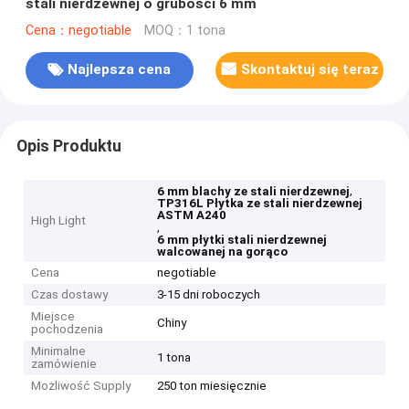
stali nierdzewnej o grubości 6 mm
Cena：negotiable
MOQ：1 tona
Najlepsza cena
Skontaktuj się teraz
Opis Produktu
,
6 mm blachy ze stali nierdzewnej
TP316L Płytka ze stali nierdzewnej
ASTM A240
High Light
,
6 mm płytki stali nierdzewnej
walcowanej na gorąco
Cena
negotiable
Czas dostawy
3-15 dni roboczych
Miejsce
Chiny
pochodzenia
Minimalne
1 tona
zamówienie
Możliwość Supply
250 ton miesięcznie