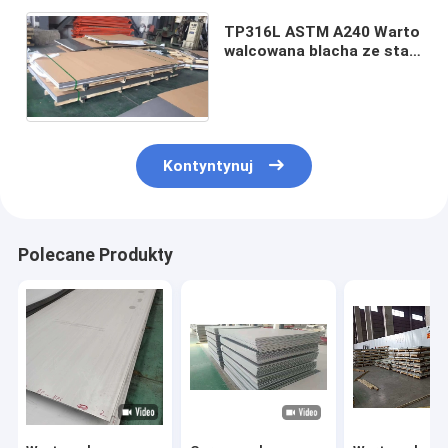
TP316L ASTM A240 Warto
walcowana blacha ze stali
nierdzewnej o grubości 6
mm
Kontyntynuj
Polecane Produkty